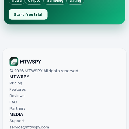
Nutra
Crypto
Gambling
Dating
Start free trial
© 2026 MTWSPY. All rights reserved.
MTWSPY
Pricing
Features
Reviews
FAQ
Partners
MEDIA
Support
service@mtwspy.com