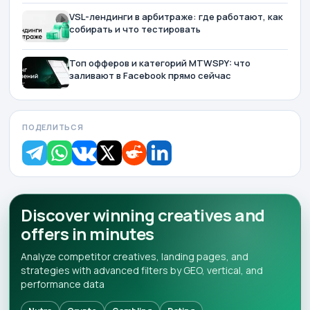
VSL-лендинги в арбитраже: где работают, как
собирать и что тестировать
Топ офферов и категорий MTWSPY: что
заливают в Facebook прямо сейчас
ПОДЕЛИТЬСЯ
Discover winning creatives and
offers in minutes
Analyze competitor creatives, landing pages, and
strategies with advanced filters by GEO, vertical, and
performance data