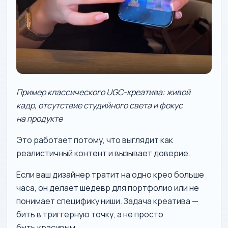
Пример классического UGC-креатива: живой
кадр, отсутствие студийного света и фокус
на продукте
Это работает потому, что выглядит как
реалистичный контент и вызывает доверие.
Если ваш дизайнер тратит на одно крео больше
часа, он делает шедевр для портфолио или не
понимает специфику ниши. Задача креатива —
бить в триггерную точку, а не просто
быть красивым.