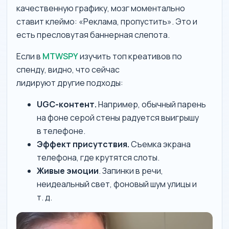
качественную графику, мозг моментально
ставит клеймо: «Реклама, пропустить». Это и
есть пресловутая баннерная слепота.
Если в
MTWSPY
изучить топ креативов по
спенду, видно, что сейчас
лидируют другие подходы:
UGC-контент.
Например, обычный парень
на фоне серой стены радуется выигрышу
в телефоне.
Эффект присутствия.
Съемка экрана
телефона, где крутятся слоты.
Живые эмоции
. Запинки в речи,
неидеальный свет, фоновый шум улицы и
т. д.