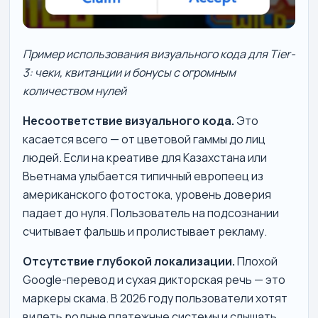
Пример использования визуального кода для Tier-
3: чеки, квитанции и бонусы с огромным
количеством нулей
Несоответствие визуального кода.
Это
касается всего — от цветовой гаммы до лиц
людей. Если на креативе для Казахстана или
Вьетнама улыбается типичный европеец из
американского фотостока, уровень доверия
падает до нуля. Пользователь на подсознании
считывает фальшь и пролистывает рекламу.
Отсутствие глубокой локализации.
Плохой
Google-перевод и сухая дикторская речь — это
маркеры скама. В 2026 году пользователи хотят
видеть родные платежные системы и слышать