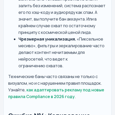
залить без изменений, система распознает
его по хэш-коду и аудиоряду как спам. А
значит, вы получите бан аккаунта. Или в
крайнем случае охват по остаточному
принципу с космической ценой лида.
Чрезмерная уникализация.
«Пиксельное
месиво», фильтры и зеркалирование часто
делают контент нечитаемым для
нейросетей, что ведет к
ограничению охватов.
Технические баны часто связаны не только с
визуалом, но и с нарушением правил площадок.
Узнайте,
как адаптировать рекламу под новые
правила Compliance в 2026 году
.