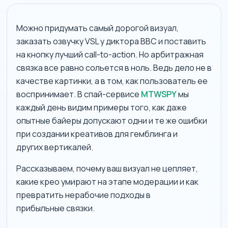
Можно придумать самый дорогой визуал,
заказать озвучку VSL у диктора BBC и поставить
на кнопку лучший call-to-action. Но арбитражная
связка все равно сольется в ноль. Ведь дело не в
качестве картинки, а в том, как пользователь ее
воспринимает. В спай-сервисе
MTWSPY
мы
каждый день видим примеры того, как даже
опытные байеры допускают одни и те же ошибки
при создании креативов для гемблинга и
других вертикалей.
Рассказываем, почему ваш визуал не цепляет,
какие крео умирают на этапе модерации и как
превратить нерабочие подходы в
прибыльные связки.