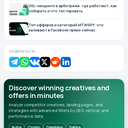
VSL-лендинги в арбитраже: где работают, как
собирать и что тестировать
Топ офферов и категорий MTWSPY: что
заливают в Facebook прямо сейчас
ПОДЕЛИТЬСЯ
Discover winning creatives and
offers in minutes
Analyze competitor creatives, landing pages, and
strategies with advanced filters by GEO, vertical, and
performance data
Nutra
Crypto
Gambling
Dating