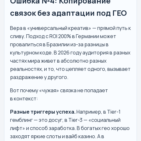
Ошибка №4: Копирование
связок без адаптации под ГЕО
Вера в «универсальный креатив» — прямой путь к
сливу. Подход с ROI 200% в Германии может
провалиться в Бразилии из-за разницы в
культурном коде. В 2026 году аудитория в разных
частях мира живет в абсолютно разных
реальностях, и то, что цепляет одного, вызывает
раздражение у другого.
Вот почему «чужая» связка не попадает
в контекст:
Разные триггеры успеха.
Например, в Tier-1
гемблинг — это досуг, в Tier-3 — «социальный
лифт» и способ заработка. В богатых гео хорошо
заходят яркие слоты и вайб казино. А в