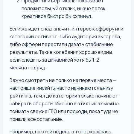
Продукт или вертикаль показывает
положительный отклик, иначе поток
креативов быстро бы схлынул.
Если же идет спад, значит, интерес к офферу или
категории остывает. Либо аудитория выгорела,
либо офферы перестали давать стабильные
результаты. Такие колебания хорошо видны,
если следить за динамикой хотя бы 1-2
месяца подряд.
Важно смотреть не только на первые места —
настоящие инсайты часто начинаются внизу
рейтинга, там, где категории только начинают
набирать обороты. Именно в этих нишах можно
поймать свежие ГЕО или подходы, пока туда не
пришли все остальные.
Например, на этой неделе в топе оказалась