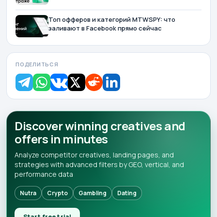
Топ офферов и категорий MTWSPY: что
заливают в Facebook прямо сейчас
ПОДЕЛИТЬСЯ
Discover winning creatives and
offers in minutes
Analyze competitor creatives, landing pages, and
strategies with advanced filters by GEO, vertical, and
performance data
Nutra
Crypto
Gambling
Dating
Start free trial