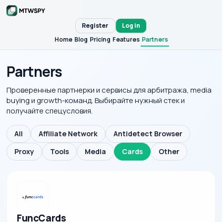
Register
Log in
Home
Blog
Pricing
Features
Partners
Partners
Проверенные партнерки и сервисы для арбитража, media
buying и growth-команд. Выбирайте нужный стек и
получайте спецусловия.
All
Affiliate Network
Antidetect Browser
Proxy
Tools
Media
Cards
Other
FuncCards