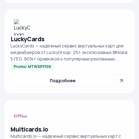
LuckyCards
LuckyCards — надежный сервис виртуальных карт для
медиабаеров от LuckyGroup: 25+ эксклюзивных BINов в
5 ГЕО, 90%+ привязкой к популярным рекламным
платформам, RESTful API, детальная ана...
Promo: MTWSPY100
Подробнее
Multicards.io
Multicards.io — надежный сервис виртуальных карт с