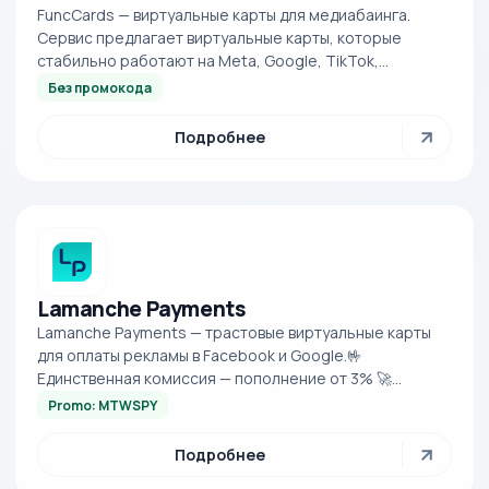
FuncCards — виртуальные карты для медиабаинга.
Сервис предлагает виртуальные карты, которые
стабильно работают на Meta, Google, TikTok,
Snapchat, Taboola и других рекламных платформах....
Без промокода
Подробнее
Lamanche Payments
Lamanche Payments — трастовые виртуальные карты
для оплаты рекламы в Facebook и Google.🤟
Единственная комиссия — пополнение от 3% 🚀
Бесплатный выпуск карт🫂 Саппорт 24/7
Promo: MTWSPY
Подробнее