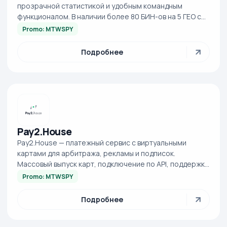
прозрачной статистикой и удобным командным
функционалом. В наличии более 80 БИН-ов на 5 ГЕО с
бесплатным тестом и индивидуальными усло...
Promo: MTWSPY
Подробнее
Pay2.House
Pay2.House — платежный сервис с виртуальными
картами для арбитража, рекламы и подписок.
Массовый выпуск карт, подключение по API, поддержка
Apple Pay.
Promo: MTWSPY
Подробнее