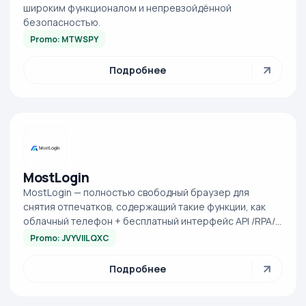
широким функционалом и непревзойдённой
безопасностью.
Promo: MTWSPY
Подробнее
MostLogin
MostLogin — полностью свободный браузер для
снятия отпечатков, содержащий такие функции, как
облачный телефон + бесплатный интерфейс API /RPA/
автоматизированная система синхронизации с...
Promo: JVYVIILQXC
Подробнее