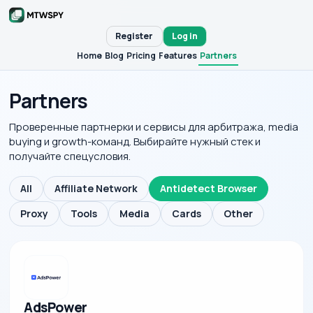
Register
Log in
Home
Blog
Pricing
Features
Partners
Partners
Проверенные партнерки и сервисы для арбитража, media
buying и growth-команд. Выбирайте нужный стек и
получайте спецусловия.
All
Affiliate Network
Antidetect Browser
Proxy
Tools
Media
Cards
Other
AdsPower