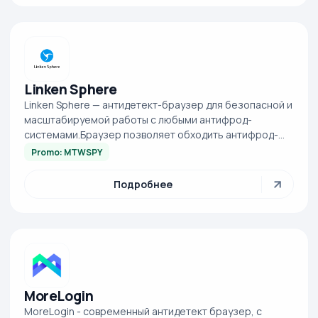
Linken Sphere
Linken Sphere — антидетект-браузер для безопасной и
масштабируемой работы с любыми антифрод-
системами.Браузер позволяет обходить антифрод-
системы и создавать уникальные цифровые отпечат...
Promo: MTWSPY
Подробнее
MoreLogin
MoreLogin - современный антидетект браузер, с