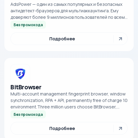
AdsPower — один из самых популярных и безопасных
антидетект-браузеров для мультиаккаунтинга. Ему
доверяют более 9 миллионов пользователей по всему
миру. Это решение специально разработа...
Без промокода
Подробнее
BitBrowser
Multi-account management fingerprint browser, window
synchronization, RPA + API, permanently free of charge 10
environment.Three million users choose BitBrowser,
multi-account managemen...
Без промокода
Подробнее