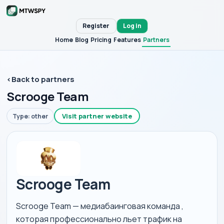
Register
Log in
Home
Blog
Pricing
Features
Partners
‹
Back to partners
Scrooge Team
Visit partner website
Type: other
Scrooge Team
Scrooge Team — медиабаинговая команда ,
которая профессионально льет трафик на