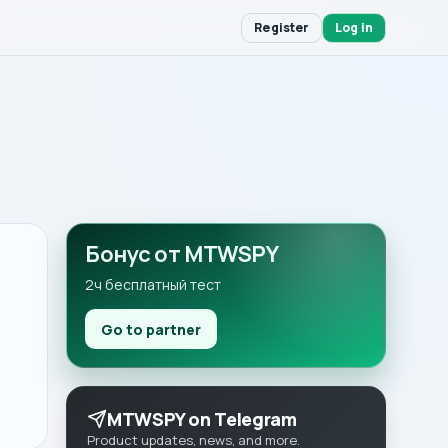
Register
Log in
Бонус от MTWSPY
2ч бесплатный тест
Go to partner
MTWSPY on Telegram
Product updates, news, and more.