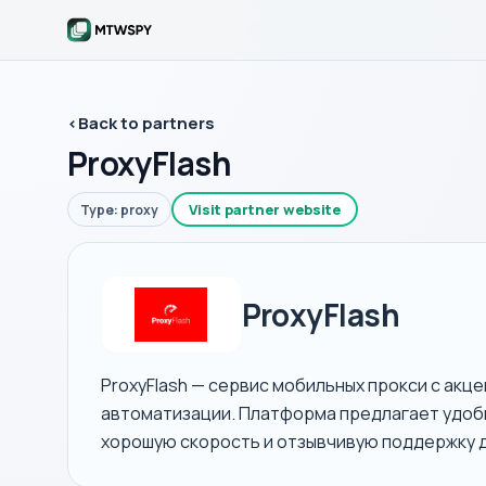
‹
Back to partners
ProxyFlash
Visit partner website
Type: proxy
ProxyFlash
ProxyFlash — сервис мобильных прокси с акце
автоматизации. Платформа предлагает удобн
хорошую скорость и отзывчивую поддержку дл