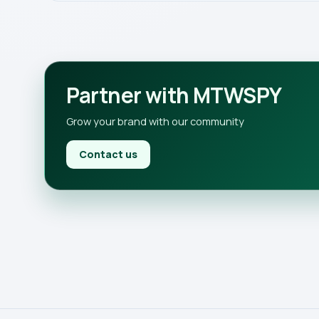
Partner with MTWSPY
Grow your brand with our community
Contact us