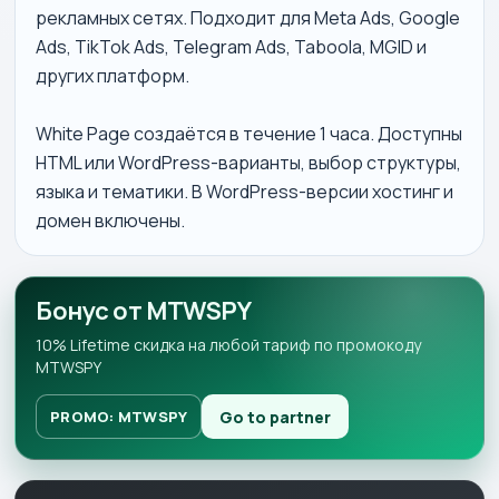
рекламных сетях. Подходит для Meta Ads, Google
Ads, TikTok Ads, Telegram Ads, Taboola, MGID и
других платформ.
White Page создаётся в течение 1 часа. Доступны
HTML или WordPress-варианты, выбор структуры,
языка и тематики. В WordPress-версии хостинг и
домен включены.
Бонус от MTWSPY
10% Lifetime скидка на любой тариф по промокоду
MTWSPY
Go to partner
PROMO: MTWSPY