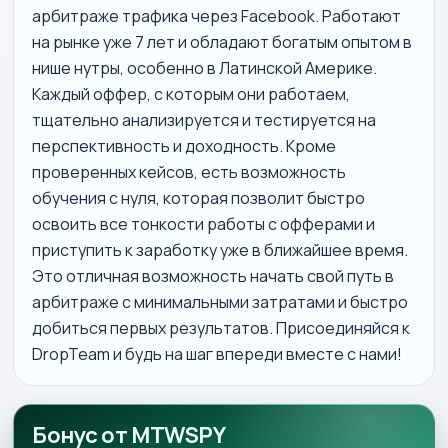
арбитраже трафика через Facebook. Работают
на рынке уже 7 лет и обладают богатым опытом в
нише нутры, особенно в Латинской Америке.
Каждый оффер, с которым они работаем,
тщательно анализируется и тестируется на
перспективность и доходность. Кроме
проверенных кейсов, есть возможность
обучения с нуля, которая позволит быстро
освоить все тонкости работы с офферами и
приступить к заработку уже в ближайшее время.
Это отличная возможность начать свой путь в
арбитраже с минимальными затратами и быстро
добиться первых результатов. Присоединяйся к
DropTeam и будь на шаг впереди вместе с нами!
Бонус от MTWSPY