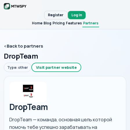
Register
Log in
Home
Blog
Pricing
Features
Partners
‹
Back to partners
DropTeam
Visit partner website
Type: other
DropTeam
DropTeam — команда, основная цель которой
помочь тебе успешно зарабатывать на