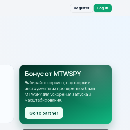
Register
Log in
Бонус от MTWSPY
Выбирайте сервисы, партнерки и
инструменты из проверенной базы
MTWSPY для ускорения запуска и
масштабирования.
Go to partner