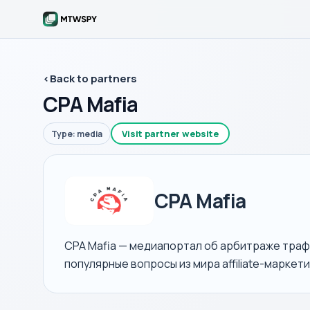
‹
Back to partners
CPA Mafia
Visit partner website
Type: media
CPA Mafia
CPA Mafia — медиапортал об арбитраже трафи
популярные вопросы из мира affiliate-маркети