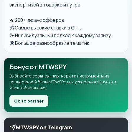
экспертизой в товарке и нутре.
🔥 200+ инхаус офферов.
💰 Самые высокие ставки в СНГ.
🎯 Индивидуальный подход к каждому заливу.
🌍 Большое разнообразие тематик.
Бонус от MTWSPY
Выбирайте сервисы, партнерки и инструменты из
проверенной базы MTWSPY для ускорения запуска и
масштабирования.
Go to partner
MTWSPY on Telegram